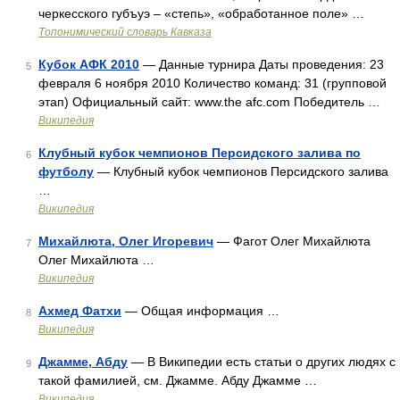
черкесского губъуэ – «степь», «обработанное поле» …
Топонимический словарь Кавказа
Кубок АФК 2010
— Данные турнира Даты проведения: 23
5
февраля 6 ноября 2010 Количество команд: 31 (групповой
этап) Официальный сайт: www.the afc.com Победитель …
Википедия
Клубный кубок чемпионов Персидского залива по
6
футболу
— Клубный кубок чемпионов Персидского залива
…
Википедия
Михайлюта, Олег Игоревич
— Фагот Олег Михайлюта
7
Олег Михайлюта …
Википедия
Ахмед Фатхи
— Общая информация …
8
Википедия
Джамме, Абду
— В Википедии есть статьи о других людях с
9
такой фамилией, см. Джамме. Абду Джамме …
Википедия