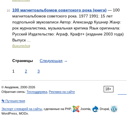
100 магнитоальбомов советского рока (книга)
— 100
10
магнитоальбомов советского рока. 1977 1991: 15 лет
подпольной звукозаписи Автор: Александр Кушнир Жанр:
рок журналистика, музыкальная критика Язык оригинала:
Русский Издательство: Аграф, Крафт+ (издание 2003 года)
Выпуск …
Википедия
Страницы
Следующая
→
1
2
3
© Академик, 2000-2026
18+
Обратная связь:
Техподдержка
,
Реклама на сайте
👣 Путешествия
Экспорт словарей на сайты
, сделанные на PHP,
Joomla,
Drupal,
WordPress, MODx.