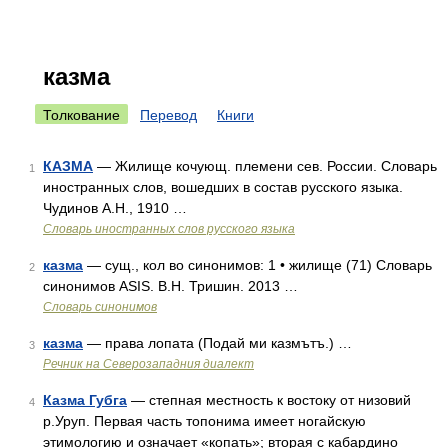
казма
Толкование
Перевод
Книги
КАЗМА
— Жилище кочующ. племени сев. России. Словарь
1
иностранных слов, вошедших в состав русского языка.
Чудинов А.Н., 1910 …
Словарь иностранных слов русского языка
казма
— сущ., кол во синонимов: 1 • жилище (71) Словарь
2
синонимов ASIS. В.Н. Тришин. 2013 …
Словарь синонимов
казма
— права лопата (Подай ми казмътъ.) …
3
Речник на Северозападния диалект
Казма Губга
— степная местность к востоку от низовий
4
р.Уруп. Первая часть топонима имеет ногайскую
этимологию и означает «копать»; вторая с кабардино